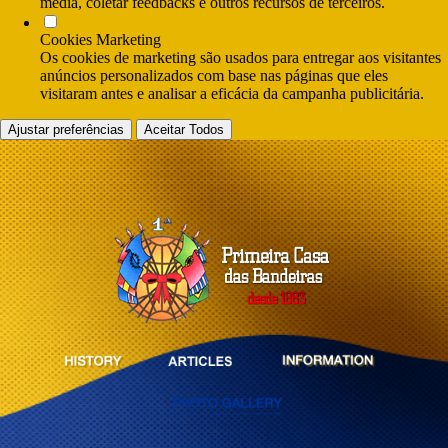
media, coletar feedbacks e outros recursos de terceiros.
Cookies Marketing
Os cookies de marketing são usados para entregar aos visitantes
anúncios personalizados com base nas páginas que eles
visitaram antes e analisar a eficácia da campanha publicitária.
Ajustar preferências
Aceitar Todos