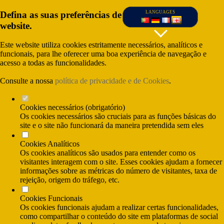
Defina as suas preferências de cookies para este
LANGUAGES
website.
Este website utiliza cookies estritamente necessários, analíticos e
funcionais, para lhe oferecer uma boa experiência de navegação e
acesso a todas as funcionalidades.
Consulte a nossa
política de privacidade e de Cookies
.
Cookies necessários (obrigatório)
Os cookies necessários são cruciais para as funções básicas do
site e o site não funcionará da maneira pretendida sem eles
Cookies Analíticos
(Call cost to nationl fixed network) and (Call
Os cookies analíticos são usados para entender como os
cost to national mobile network)
visitantes interagem com o site. Esses cookies ajudam a fornecer
informações sobre as métricas do número de visitantes, taxa de
rejeição, origem do tráfego, etc.
Cookies Funcionais
Os cookies funcionais ajudam a realizar certas funcionalidades,
como compartilhar o conteúdo do site em plataformas de social