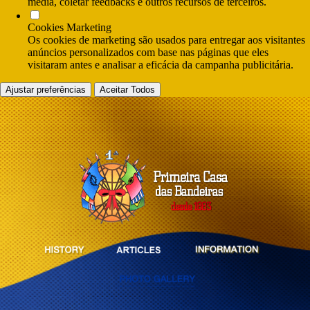
media, coletar feedbacks e outros recursos de terceiros.
Cookies Marketing
Os cookies de marketing são usados para entregar aos visitantes
anúncios personalizados com base nas páginas que eles
visitaram antes e analisar a eficácia da campanha publicitária.
Ajustar preferências
Aceitar Todos