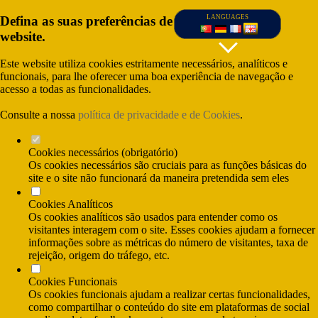
Defina as suas preferências de cookies para este
LANGUAGES
website.
Este website utiliza cookies estritamente necessários, analíticos e
funcionais, para lhe oferecer uma boa experiência de navegação e
acesso a todas as funcionalidades.
Consulte a nossa
política de privacidade e de Cookies
.
Cookies necessários (obrigatório)
Os cookies necessários são cruciais para as funções básicas do
site e o site não funcionará da maneira pretendida sem eles
Cookies Analíticos
(Call cost to nationl fixed network) and (Call
Os cookies analíticos são usados para entender como os
cost to national mobile network)
visitantes interagem com o site. Esses cookies ajudam a fornecer
informações sobre as métricas do número de visitantes, taxa de
rejeição, origem do tráfego, etc.
Cookies Funcionais
Os cookies funcionais ajudam a realizar certas funcionalidades,
como compartilhar o conteúdo do site em plataformas de social