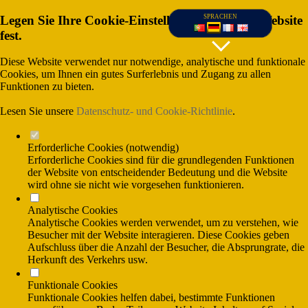
Legen Sie Ihre Cookie-Einstellungen für diese Website
SPRACHEN
fest.
Diese Website verwendet nur notwendige, analytische und funktionale
Cookies, um Ihnen ein gutes Surferlebnis und Zugang zu allen
Funktionen zu bieten.
Lesen Sie unsere
Datenschutz- und Cookie-Richtlinie
.
Erforderliche Cookies (notwendig)
Erforderliche Cookies sind für die grundlegenden Funktionen
der Website von entscheidender Bedeutung und die Website
wird ohne sie nicht wie vorgesehen funktionieren.
(Gesprânchskosten ins nationale Festnetz),
Analytische Cookies
und (Gesprãnchskosten ins nationale
Mobilfunknetx)
Analytische Cookies werden verwendet, um zu verstehen, wie
Besucher mit der Website interagieren. Diese Cookies geben
Aufschluss über die Anzahl der Besucher, die Absprungrate, die
Herkunft des Verkehrs usw.
Funktionale Cookies
Funktionale Cookies helfen dabei, bestimmte Funktionen