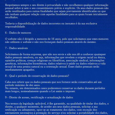
Respeitamos sempre o seu direito à privacidade e não recolhemos qualquer informação
pessoal sobre si sem o seu consentimento prévio e explícito. Os seus dados pessoais não
serão reutilizados para outras finalidades que sejam previamente identificadas ou que
não tenham qualquer relação com aquelas finalidades para as quais foram inicialmente
recolhidos.
Todavia a disponibilização de dados incorretos ou inexatos é da sua exclusiva
responsabilidade.
6 - Dados de menores
O website não é dirigido a menores de 16 anos, pelo que solicitamos que estes menores
não utilizem o website e não nos forneçam dados pessoais através do mesmo.
7 - Dados sensíveis
Solicitamos de forma expressa, que não nos envie e não nos dê a conhecer quaisquer
dados pessoais sensíveis, ou seja, informações que revelem a origem racial ou étnica,
opiniões políticas, crenças religiosas ou filosóficas, associação sindical, informações
genéticas, informações biométricas, dados relativos à saúde ou dados relativos a vida
sexual de uma pessoa natural ou a orientação sexual. Esses dados pessoais serão
imediatamente apagados.
8 - Qual o período de conservação de dados pessoais?
Cabe-nos referir que os dados pessoais que nos fornece serão conservados até um
período máximo de dez anos.
No entanto, em determinados casos poderemos conservar os dados durante períodos
mais longos, nomeadamente quando a Lei assim o impuser.
9 - Direito de acesso, rectificação e actualização de dados
Nos termos da legislação aplicável, é-lhe garantido, na qualidade de titular dos dados, o
direito, a qualquer momento, de aceder aos seus dados pessoais, solicitar a sua
retificação ou aditamento, opor-se ao tratamento dos dados, com exceção dos
estritamente necessários à prestação do serviço e/ou solicitar a portabilidade dos dados,