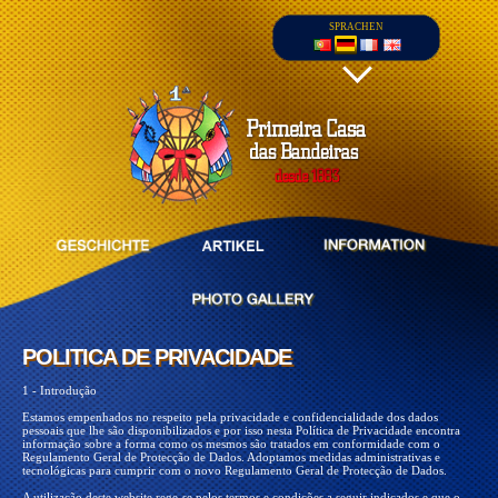
SPRACHEN
(Gesprânchskosten ins nationale Festnetz),
und (Gesprãnchskosten ins nationale
POLITICA DE PRIVACIDADE
Mobilfunknetx)
POLITICA DE PRIVACIDADE
1 - Introdução
Estamos empenhados no respeito pela privacidade e confidencialidade dos dados
pessoais que lhe são disponibilizados e por isso nesta Política de Privacidade encontra
informação sobre a forma como os mesmos são tratados em conformidade com o
Regulamento Geral de Protecção de Dados. Adoptamos medidas administrativas e
tecnológicas para cumprir com o novo Regulamento Geral de Protecção de Dados.
A utilização deste website rege-se pelos termos e condições a seguir indicados e que o