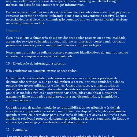
requerer a eliminação dos seus dados para fins de marketing ou telemarketing ou
inclusão em listas de assinantes e serviços informativos.
Poderá requerer qualquer uma das ações acima mencionadas através da nossa página de
contactos presente no website, utilizando o meio mais conveniente e acessível às suas
necessidades, estabelecendo comunicação connosco através da nossa morada, telefone
ou e-mail presentes no link:
Contactos
Caso nos solicite a eliminação de alguns dos seus dados pessoais ou da sua totalidade,
alguns dos serviços solicitados poderão não lhe ser prestados, conservando os dados
pessoais necessários para o cumprimento das suas obrigações legais.
Reservamos o direito de solicitar acesso a elementos identificativos do autor do pedido
em ordem a comprovar a respectiva identidade.
10 - Divulgação de informação a terceiros
Não vendemos ou comercializamos os seus dados.
No âmbito da sua atividade, poderemos recorrer a terceiros para a prestação de
determinados serviços, o que poderá implicar o acesso, por estas entidades, a dados
pessoais dos nossos utilizadores e clientes. Quando tal sucede, tomamos todas as
precauções adequadas, impondo contratualmente a estas entidades que ponham em
prática as medidas técnicas e organizacionais adequadas para obstar a qualquer
tratamento ilícito dos dados e para assegurar a sua disponibilidade, integridade e
confidencialidade.
Os dados pessoais também poderão ser disponibilizados aos tribunais e às demais
autoridades competentes, no estrito cumprimento do disposto na lei, designadamente
quando se revelem necessários para a resolução de litígios relativos à faturação e para
atividades relativas à proteção da segurança pública, da defesa e segurança do Estado e
à prevenção, investigação ou deteção de ilícitos criminais.
11 - Segurança
Assegurar a confidencialidade, integridade e disponibilidade dos dados é um