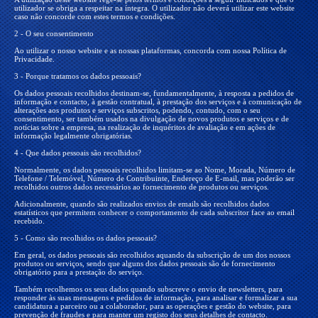
utilizador se obriga a respeitar na íntegra. O utilizador não deverá utilizar este website
caso não concorde com estes termos e condições.
2 - O seu consentimento
Ao utilizar o nosso website e as nossas plataformas, concorda com nossa Política de
Privacidade.
3 - Porque tratamos os dados pessoais?
Os dados pessoais recolhidos destinam-se, fundamentalmente, à resposta a pedidos de
informação e contacto, à gestão contratual, à prestação dos serviços e à comunicação de
alterações aos produtos e serviços subscritos, podendo, contudo, com o seu
consentimento, ser também usados na divulgação de novos produtos e serviços e de
notícias sobre a empresa, na realização de inquéritos de avaliação e em ações de
informação legalmente obrigatórias.
4 - Que dados pessoais são recolhidos?
Normalmente, os dados pessoais recolhidos limitam-se ao Nome, Morada, Número de
Telefone / Telemóvel, Número de Contribuinte, Endereço de E-mail, mas poderão ser
recolhidos outros dados necessários ao fornecimento de produtos ou serviços.
Adicionalmente, quando são realizados envios de emails são recolhidos dados
estatísticos que permitem conhecer o comportamento de cada subscritor face ao email
recebido.
5 - Como são recolhidos os dados pessoais?
Em geral, os dados pessoais são recolhidos aquando da subscrição de um dos nossos
produtos ou serviços, sendo que alguns dos dados pessoais são de fornecimento
obrigatório para a prestação do serviço.
Também recolhemos os seus dados quando subscreve o envio de newsletters, para
responder às suas mensagens e pedidos de informação, para analisar e formalizar a sua
candidatura a parceiro ou a colaborador, para as operações e gestão do website, para
prevenção de fraudes e para manter um registo dos seus detalhes de contacto.