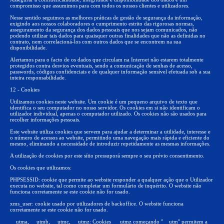
compromisso que assumimos para com todos os nossos clientes e utilizadores.
Nesse sentido seguimos as melhores práticas de gestão de segurança da informação,
exigindo aos nossos colaboradores o cumprimento estrito das rigorosas normas,
asseguramento da segurança dos dados pessoais que nos sejam comunicados, não
podendo utilizar tais dados para quaisquer outras finalidades que não as definidas no
contrato, nem correlacioná-los com outros dados que se encontrem na sua
disponibilidade.
Alertamos para o facto de os dados que circulam na Internet não estarem totalmente
protegidos contra desvios eventuais, sendo a comunicação de senhas de acesso,
passwords, códigos confidenciais e de qualquer informação sensível efetuada sob a sua
inteira responsabilidade.
12 - Cookies
Utilizamos cookies neste website. Um cookie é um pequeno arquivo de texto que
identifica o seu computador no nosso servidor. Os cookies em si não identificam o
utilizador individual, apenas o computador utilizado. Os cookies não são usados para
recolher informações pessoais.
Este website utiliza cookies que servem para ajudar a determinar a utilidade, interesse e
o número de acessos ao website, permitindo uma navegação mais rápida e eficiente do
mesmo, eliminando a necessidade de introduzir repetidamente as mesmas informações.
A utilização de cookies por este sítio pressuporá sempre o seu prévio consentimento.
Os cookies que utilizamos:
PHPSESSID: cookie que permite ao website responder a qualquer ação que o Utilizador
executa no website, tal como completar um formulário de inquérito. O website não
funciona corretamente se este cookie não for usado.
xms_user: cookie usado por utilizadores de backoffice. O website funciona
corretamente se este cookie não for usado.
__utma, __utmb, __utmc, __utmz: Cookies __ utmz começando "__utm" permitem a