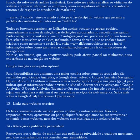
função do software de análise (analytics). Este software ajuda a analisar os visitantes do
website e fornecer informações anónimas, como navegadores utilizados, visitantes de
retorno e de resposta às atividades de marketing.
__atuvc: O cookie _atuvc é criado e lido pelo JavaScript do website que permite a
partilha de conteúdos em redes sociais "AddThis".
Todos os browsers permitem ao Utilizador aceitar, recusar ou apagar cookies,
nomeadamente através da seleção das definições apropriadas no respetivo navegador.
Pode configurar os cookies no menu "configurações" ou "preferências" do seu browser.
Para saber mais sobre os cookies, incluindo a forma de ver o que os cookies foram
criados e como gerenciar e excluí-los, visite www.allaboutcookies.org que inclui
informações sobre como gerir as suas configurações para os vários fornecedores de
navegadores.
Note-se, no entanto, que, ao desativar cookies, pode afetar, parcial ou totalmente, a sua
experiência de navegação no website.
Google Analytics navegador opt-out
Para disponibilizar aos visitantes uma maior escolha sobre como os seus dados são
recolhidos pelo Google Analytics, o Google desenvolveu o Google Analytics Navegador
Opt-out Add-on. O add-on comunica com o JavaScript do Google Analytics (ga.js) para
indicar que as informações sobre a visita do sítio não devem ser enviadas para o Google
Analytics. O Google Analytics Navegador Opt-out extra não impede que as informações
sejam enviadas para o sítio em si ou para outros serviços da web analytics. Saiba mais
sobre o Google Analytics Brower Opt-out extra.
13 - Links para websites terceiros
Os links constantes deste website podem conduzir a outros websites. Não nos
responsabilizamos, aprovamos ou por qualquer forma apoiamos ou subscrevemos o
conteúdo desses websites, nem dos websites com eles ligados ou neles referidos.
14 - Alterações à política de privacidade
Reservamo-nos o direito de modificar esta política de privacidade a qualquer momento,
pelo que aconselhamos a sua consulta com regularidade.