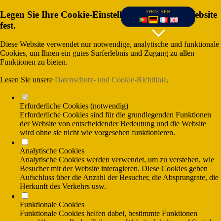
Legen Sie Ihre Cookie-Einstellungen für diese Website
SPRACHEN
fest.
Diese Website verwendet nur notwendige, analytische und funktionale
Cookies, um Ihnen ein gutes Surferlebnis und Zugang zu allen
Funktionen zu bieten.
Lesen Sie unsere
Datenschutz- und Cookie-Richtlinie
.
Erforderliche Cookies (notwendig)
Erforderliche Cookies sind für die grundlegenden Funktionen
der Website von entscheidender Bedeutung und die Website
wird ohne sie nicht wie vorgesehen funktionieren.
(Gesprânchskosten ins nationale Festnetz),
Analytische Cookies
und (Gesprãnchskosten ins nationale
Mobilfunknetx)
Analytische Cookies werden verwendet, um zu verstehen, wie
Besucher mit der Website interagieren. Diese Cookies geben
Aufschluss über die Anzahl der Besucher, die Absprungrate, die
Herkunft des Verkehrs usw.
Funktionale Cookies
Funktionale Cookies helfen dabei, bestimmte Funktionen