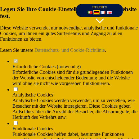
Legen Sie Ihre Cookie-Einstellungen für diese Website
SPRACHEN
fest.
Diese Website verwendet nur notwendige, analytische und funktionale
Cookies, um Ihnen ein gutes Surferlebnis und Zugang zu allen
Funktionen zu bieten.
Lesen Sie unsere
Datenschutz- und Cookie-Richtlinie
.
Erforderliche Cookies (notwendig)
Erforderliche Cookies sind für die grundlegenden Funktionen
der Website von entscheidender Bedeutung und die Website
wird ohne sie nicht wie vorgesehen funktionieren.
(Gesprânchskosten ins nationale Festnetz),
Analytische Cookies
und (Gesprãnchskosten ins nationale
Mobilfunknetx)
Analytische Cookies werden verwendet, um zu verstehen, wie
Besucher mit der Website interagieren. Diese Cookies geben
Aufschluss über die Anzahl der Besucher, die Absprungrate, die
Herkunft des Verkehrs usw.
Funktionale Cookies
Funktionale Cookies helfen dabei, bestimmte Funktionen