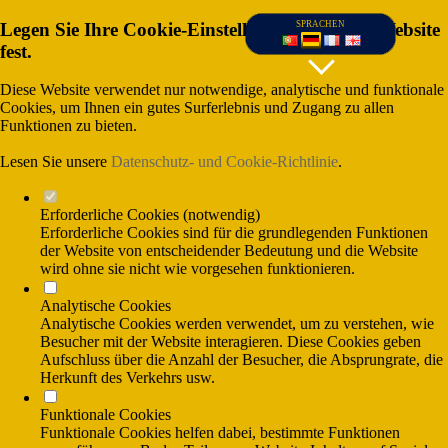
Legen Sie Ihre Cookie-Einstellungen für diese Website
SPRACHEN
fest.
Diese Website verwendet nur notwendige, analytische und funktionale
Cookies, um Ihnen ein gutes Surferlebnis und Zugang zu allen
Funktionen zu bieten.
Lesen Sie unsere
Datenschutz- und Cookie-Richtlinie
.
Erforderliche Cookies (notwendig)
Erforderliche Cookies sind für die grundlegenden Funktionen
der Website von entscheidender Bedeutung und die Website
wird ohne sie nicht wie vorgesehen funktionieren.
(Gesprânchskosten ins nationale Festnetz),
Analytische Cookies
und (Gesprãnchskosten ins nationale
Mobilfunknetx)
Analytische Cookies werden verwendet, um zu verstehen, wie
Besucher mit der Website interagieren. Diese Cookies geben
Aufschluss über die Anzahl der Besucher, die Absprungrate, die
Herkunft des Verkehrs usw.
Funktionale Cookies
Funktionale Cookies helfen dabei, bestimmte Funktionen