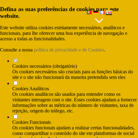
Defina as suas preferências de cookies para este
LANGUAGES
website.
Este website utiliza cookies estritamente necessários, analíticos e
funcionais, para lhe oferecer uma boa experiência de navegação e
acesso a todas as funcionalidades.
Consulte a nossa
política de privacidade e de Cookies
.
Cookies necessários (obrigatório)
Os cookies necessários são cruciais para as funções básicas do
site e o site não funcionará da maneira pretendida sem eles
Cookies Analíticos
(Call cost to nationl fixed network) and (Call
Os cookies analíticos são usados para entender como os
cost to national mobile network)
visitantes interagem com o site. Esses cookies ajudam a fornecer
informações sobre as métricas do número de visitantes, taxa de
rejeição, origem do tráfego, etc.
Cookies Funcionais
Os cookies funcionais ajudam a realizar certas funcionalidades,
como compartilhar o conteúdo do site em plataformas de social