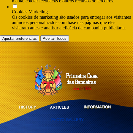
media, coletar feedbacks e outros recursos de terceiros.
Cookies Marketing
Os cookies de marketing são usados para entregar aos visitantes
anúncios personalizados com base nas páginas que eles
visitaram antes e analisar a eficácia da campanha publicitária.
Ajustar preferências
Aceitar Todos