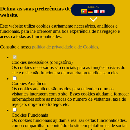
Defina as suas preferências de cookies para este
IDIOMAS
website.
Este website utiliza cookies estritamente necessários, analíticos e
funcionais, para lhe oferecer uma boa experiência de navegação e
acesso a todas as funcionalidades.
Consulte a nossa
política de privacidade e de Cookies
.
Cookies necessários (obrigatório)
Os cookies necessários são cruciais para as funções básicas do
site e o site não funcionará da maneira pretendida sem eles
Cookies Analíticos
(Custo da chamada para rede fixa nacional) e
Os cookies analíticos são usados para entender como os
(Custo da chamada para rede móvel nacional)
visitantes interagem com o site. Esses cookies ajudam a fornecer
informações sobre as métricas do número de visitantes, taxa de
rejeição, origem do tráfego, etc.
Cookies Funcionais
Os cookies funcionais ajudam a realizar certas funcionalidades,
como compartilhar o conteúdo do site em plataformas de social