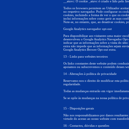
__atuvc: O cookie _atuvc é criado e lido pelo Ja
Todos os browsers permitem ao Utilizador aceitar
no respetivo navegador. Pode configurar os cook
cookies, incluindo a forma de ver o que os cooki
inclui informações sobre como gerir as suas conf
Note-se, no entanto, que, ao desativar cookies, p
Google Analytics navegador opt-out
Para disponibilizar aos visitantes uma maior esc
desenvolveu o Google Analytics Navegador Opt-o
indicar que as informações sobre a visita do sít
extra não impede que as informações sejam enviad
Google Analytics Brower Opt-out extra.
13 - Links para websites terceiros
Os links constantes deste website podem conduzi
apoiamos ou subscrevemos o conteúdo desses webs
14 - Alterações à política de privacidade
Reservamo-nos o direito de modificar esta polít
regularidade.
Todas as mudanças entrarão em vigor imediatame
Se se opõe às mudanças na nossa política de privac
15 - Disposições gerais
Não nos responsabilizamos por danos resultantes 
virtude do acesso ao nosso website com transferê
16 - Contactos, dúvidas e questões