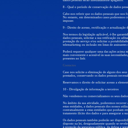
dados pessoais serão imediatamente apagados.
8 - Qual o período de conservação de dados pess
Cabe-nos referir que os dados pessoais que nos fo
No entanto, em determinados casos poderemos co
impuser.
9 - Direito de acesso, rectificação e actualização
Nos termos da legislação aplicável, é-lhe garanti
dados pessoais, solicitar a sua retificação ou ad
prestação do serviço e/ou solicitar a portabilida
telemarketing ou inclusão em listas de assinantes 
Poderá requerer qualquer uma das ações acima me
mais conveniente e acessível às suas necessidade
presentes no link:
Contactos
Caso nos solicite a eliminação de alguns dos seus
prestados, conservando os dados pessoais necessá
Reservamos o direito de solicitar acesso a eleme
10 - Divulgação de informação a terceiros
Não vendemos ou comercializamos os seus dados
No âmbito da sua atividade, poderemos recorrer a
estas entidades, a dados pessoais dos nossos uti
contratualmente a estas entidades que ponham em 
tratamento ilícito dos dados e para assegurar a su
Os dados pessoais também poderão ser disponibil
disposto na lei, designadamente quando se revelem 
à proteção da segurança pública, da defesa e segu