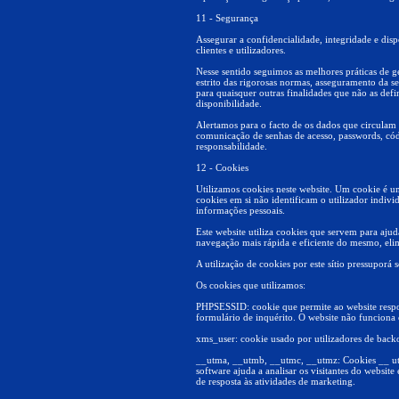
11 - Segurança
Assegurar a confidencialidade, integridade e d
clientes e utilizadores.
Nesse sentido seguimos as melhores práticas de 
estrito das rigorosas normas, asseguramento da s
para quaisquer outras finalidades que não as def
disponibilidade.
Alertamos para o facto de os dados que circulam 
comunicação de senhas de acesso, passwords, códi
responsabilidade.
12 - Cookies
Utilizamos cookies neste website. Um cookie é u
cookies em si não identificam o utilizador indiv
informações pessoais.
Este website utiliza cookies que servem para ajud
navegação mais rápida e eficiente do mesmo, eli
A utilização de cookies por este sítio pressuporá
Os cookies que utilizamos:
PHPSESSID: cookie que permite ao website respo
formulário de inquérito. O website não funciona 
xms_user: cookie usado por utilizadores de backo
__utma, __utmb, __utmc, __utmz: Cookies __ utm
software ajuda a analisar os visitantes do websit
de resposta às atividades de marketing.