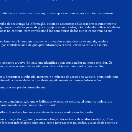
isponibilidade dos dados é um compromisso que assumimos para com todos os nossos
gestão de segurança da informação, exigindo aos nossos colaboradores o cumprimento
egurança dos dados pessoais que nos sejam comunicados, não podendo utilizar tais dados
inidas no contrato, nem correlacioná-los com outros dados que se encontrem na sua
na Internet não estarem totalmente protegidos contra desvios eventuais, sendo a
gos confidenciais e de qualquer informação sensível efetuada sob a sua inteira
m pequeno arquivo de texto que identifica o seu computador no nosso servidor. Os
idual, apenas o computador utilizado. Os cookies não são usados para recolher
ar a determinar a utilidade, interesse e o número de acessos ao website, permitindo uma
minando a necessidade de introduzir repetidamente as mesmas informações.
 sempre o seu prévio consentimento.
nder a qualquer ação que o Utilizador executa no website, tal como completar um
corretamente se este cookie não for usado.
ffice. O website funciona corretamente se este cookie não for usado.
z começando "__utm" permitem a função do software de análise (analytics). Este
e e fornecer informações anónimas, como navegadores utilizados, visitantes de retorno e