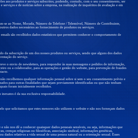
ções aos produtos e serviços subscritos, podendo, contudo, com o seu consentimento, ser
serviços e de notícias sobre a empresa, na realização de inquéritos de avaliação e em
tam-se ao Nome, Morada, Número de Telefone / Telemóvel, Número de Contribuinte,
outros dados necessários ao fornecimento de produtos ou serviços.
 emails são recolhidos dados estatísticos que permitem conhecer o comportamento de
ndo da subscrição de um dos nossos produtos ou serviços, sendo que alguns dos dados
restação do serviço.
ve o envio de newsletters, para responder às suas mensagens e pedidos de informação,
rceiro ou a colaborador, para as operações e gestão do website, para prevenção de fraudes
tacto.
e não recolhemos qualquer informação pessoal sobre si sem o seu consentimento prévio e
lizados para outras finalidades que sejam previamente identificadas ou que não tenham
 quais foram inicialmente recolhidos.
 inexatos é da sua exclusiva responsabilidade.
pelo que solicitamos que estes menores não utilizem o website e não nos forneçam dados
 e não nos dê a conhecer quaisquer dados pessoais sensíveis, ou seja, informações que
as, crenças religiosas ou filosóficas, associação sindical, informações genéticas,
ou dados relativos a vida sexual de uma pessoa natural ou a orientação sexual. Esses