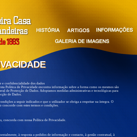
RIVACIDADE
RIVACIDADE
e e confidencialidade dos dados
 nesta Política de Privacidade encontra informação sobre a forma como os mesmos são
al de Protecção de Dados. Adoptamos medidas administrativas e tecnológicas para
ecção de Dados.
condições a seguir indicados e que o utilizador se obriga a respeitar na íntegra. O
não concorde com estes termos e condições.
as, concorda com nossa Política de Privacidade.
entalmente, à resposta a pedidos de informação e contacto, à gestão contratual, à