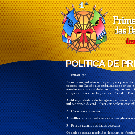
POLITICA DE P
POLITICA DE P
1 - Introdução
Estamos empenhados no respeito pela privacidad
pessoais que lhe são disponibilizados e por isso
tratados em conformidade com o Regulamento Ger
cumprir com o novo Regulamento Geral de Prot
A utilização deste website rege-se pelos termos e 
utilizador não deverá utilizar este website caso 
2 - O seu consentimento
Ao utilizar o nosso website e as nossas plataform
3 - Porque tratamos os dados pessoais?
Os dados pessoais recolhidos destinam-se, fundam