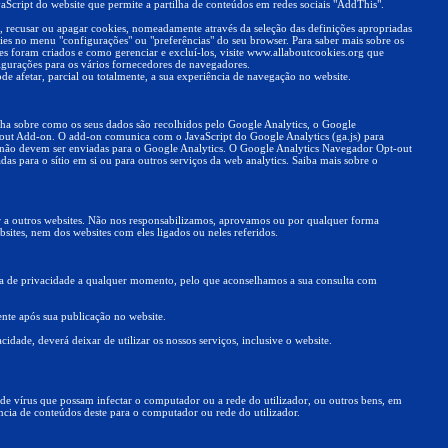
vaScript do website que permite a partilha de conteúdos em redes sociais "AddThis".
, recusar ou apagar cookies, nomeadamente através da seleção das definições apropriadas
ies no menu "configurações" ou "preferências" do seu browser. Para saber mais sobre os
es foram criados e como gerenciar e excluí-los, visite www.allaboutcookies.org que
igurações para os vários fornecedores de navegadores.
ode afetar, parcial ou totalmente, a sua experiência de navegação no website.
olha sobre como os seus dados são recolhidos pelo Google Analytics, o Google
ut Add-on. O add-on comunica com o JavaScript do Google Analytics (ga.js) para
io não devem ser enviadas para o Google Analytics. O Google Analytics Navegador Opt-out
as para o sítio em si ou para outros serviços da web analytics. Saiba mais sobre o
r a outros websites. Não nos responsabilizamos, aprovamos ou por qualquer forma
ites, nem dos websites com eles ligados ou neles referidos.
ica de privacidade a qualquer momento, pelo que aconselhamos a sua consulta com
nte após sua publicação no website.
idade, deverá deixar de utilizar os nossos serviços, inclusive o website.
de vírus que possam infectar o computador ou a rede do utilizador, ou outros bens, em
ncia de conteúdos deste para o computador ou rede do utilizador.