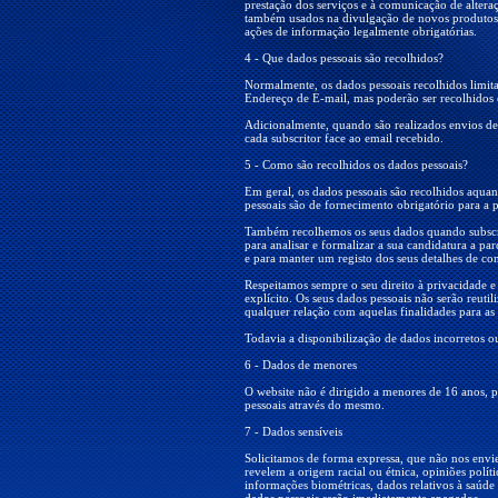
prestação dos serviços e à comunicação de altera
também usados na divulgação de novos produtos e 
ações de informação legalmente obrigatórias.
4 - Que dados pessoais são recolhidos?
Normalmente, os dados pessoais recolhidos limi
Endereço de E-mail, mas poderão ser recolhidos 
Adicionalmente, quando são realizados envios de
cada subscritor face ao email recebido.
5 - Como são recolhidos os dados pessoais?
Em geral, os dados pessoais são recolhidos aqua
pessoais são de fornecimento obrigatório para a p
Também recolhemos os seus dados quando subscre
para analisar e formalizar a sua candidatura a pa
e para manter um registo dos seus detalhes de con
Respeitamos sempre o seu direito à privacidade 
explícito. Os seus dados pessoais não serão reuti
qualquer relação com aquelas finalidades para as
Todavia a disponibilização de dados incorretos ou
6 - Dados de menores
O website não é dirigido a menores de 16 anos, 
pessoais através do mesmo.
7 - Dados sensíveis
Solicitamos de forma expressa, que não nos envie
revelem a origem racial ou étnica, opiniões polític
informações biométricas, dados relativos à saúde 