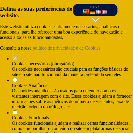
Defina as suas preferências de cookies para este
IDIOMAS
website.
Este website utiliza cookies estritamente necessários, analíticos e
funcionais, para lhe oferecer uma boa experiência de navegação e
acesso a todas as funcionalidades.
Consulte a nossa
política de privacidade e de Cookies
.
Cookies necessários (obrigatório)
Os cookies necessários são cruciais para as funções básicas do
site e o site não funcionará da maneira pretendida sem eles
Cookies Analíticos
(Custo da chamada para rede fixa nacional) e
Os cookies analíticos são usados para entender como os
(Custo da chamada para rede móvel nacional)
visitantes interagem com o site. Esses cookies ajudam a fornecer
informações sobre as métricas do número de visitantes, taxa de
rejeição, origem do tráfego, etc.
Cookies Funcionais
Os cookies funcionais ajudam a realizar certas funcionalidades,
como compartilhar o conteúdo do site em plataformas de social