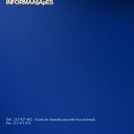
INFORMAÃ§ÃµES
INFORMAÃ§ÃµES
Telf.: 213 427 482 - (Custo de chamada para rede fixa nacional)
Fax: 213 471 075