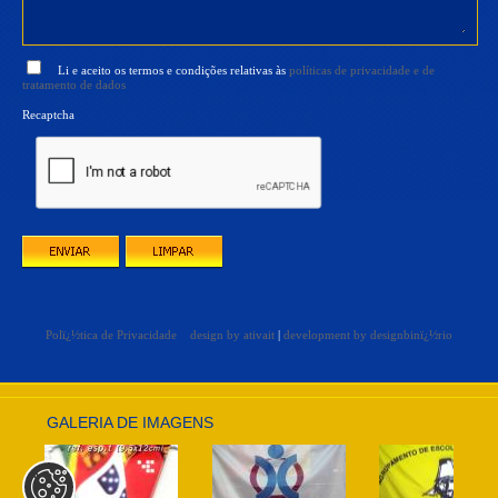
Li e aceito os termos e condições relativas às
políticas de privacidade e de
tratamento de dados
Recaptcha
Polï¿½tica de Privacidade
design by ativait
|
development by designbinï¿½rio
GALERIA DE IMAGENS