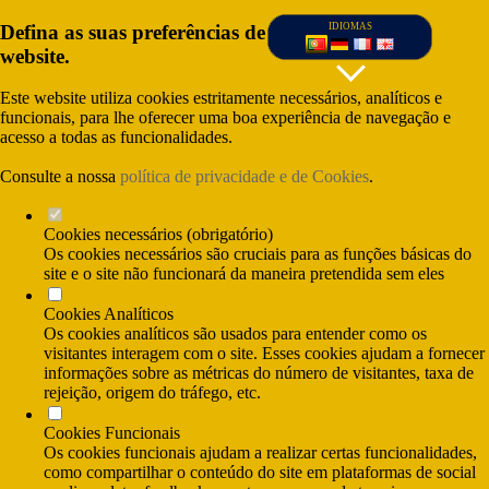
Defina as suas preferências de cookies para este
IDIOMAS
website.
Este website utiliza cookies estritamente necessários, analíticos e
funcionais, para lhe oferecer uma boa experiência de navegação e
acesso a todas as funcionalidades.
Consulte a nossa
política de privacidade e de Cookies
.
Cookies necessários (obrigatório)
Os cookies necessários são cruciais para as funções básicas do
site e o site não funcionará da maneira pretendida sem eles
Cookies Analíticos
(Custo da chamada para rede fixa nacional) e
Os cookies analíticos são usados para entender como os
(Custo da chamada para rede móvel nacional)
visitantes interagem com o site. Esses cookies ajudam a fornecer
informações sobre as métricas do número de visitantes, taxa de
rejeição, origem do tráfego, etc.
Cookies Funcionais
Os cookies funcionais ajudam a realizar certas funcionalidades,
como compartilhar o conteúdo do site em plataformas de social