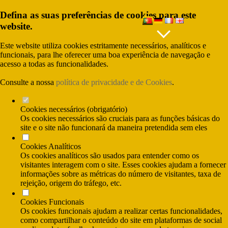
Defina as suas preferências de cookies para este
IDIOMAS
website.
Este website utiliza cookies estritamente necessários, analíticos e
funcionais, para lhe oferecer uma boa experiência de navegação e
acesso a todas as funcionalidades.
Consulte a nossa
política de privacidade e de Cookies
.
Cookies necessários (obrigatório)
Os cookies necessários são cruciais para as funções básicas do
site e o site não funcionará da maneira pretendida sem eles
Cookies Analíticos
(Custo da chamada para rede fixa nacional) e
Os cookies analíticos são usados para entender como os
(Custo da chamada para rede móvel nacional)
visitantes interagem com o site. Esses cookies ajudam a fornecer
informações sobre as métricas do número de visitantes, taxa de
rejeição, origem do tráfego, etc.
Cookies Funcionais
Os cookies funcionais ajudam a realizar certas funcionalidades,
como compartilhar o conteúdo do site em plataformas de social