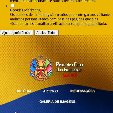
media, coletar feedbacks e outros recursos de terceiros.
Cookies Marketing
Os cookies de marketing são usados para entregar aos visitantes
anúncios personalizados com base nas páginas que eles
visitaram antes e analisar a eficácia da campanha publicitária.
Ajustar preferências
Aceitar Todos