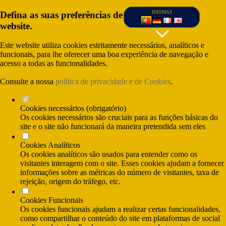
Defina as suas preferências de cookies para este
IDIOMAS
website.
Este website utiliza cookies estritamente necessários, analíticos e
funcionais, para lhe oferecer uma boa experiência de navegação e
acesso a todas as funcionalidades.
Consulte a nossa
política de privacidade e de Cookies
.
Cookies necessários (obrigatório)
Os cookies necessários são cruciais para as funções básicas do
site e o site não funcionará da maneira pretendida sem eles
Cookies Analíticos
(Custo da chamada para rede fixa nacional) e
Os cookies analíticos são usados para entender como os
(Custo da chamada para rede móvel nacional)
visitantes interagem com o site. Esses cookies ajudam a fornecer
informações sobre as métricas do número de visitantes, taxa de
rejeição, origem do tráfego, etc.
Cookies Funcionais
Os cookies funcionais ajudam a realizar certas funcionalidades,
como compartilhar o conteúdo do site em plataformas de social